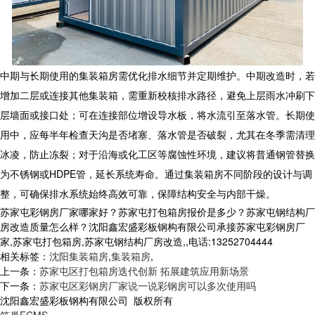
中期与长期使用的
集装箱房
需优化排水细节并定期维护。中期改造时，若
增加二层或连接其他集装箱，需重新校核排水路径，避免上层雨水冲刷下
层墙面或接口处；可在连接部位增设导水板，将水流引至落水管。长期使
用中，应每半年检查天沟是否堵塞、落水管是否破裂，尤其在冬季需清理
冰凌，防止冻裂；对于沿海或化工区等腐蚀性环境，建议将普通钢管替换
为不锈钢或HDPE管，延长系统寿命。通过
集装箱房
不同阶段的设计与调
整，可确保排水系统始终高效可靠，保障结构安全与内部干燥。
苏家屯彩钢房厂家哪家好？苏家屯打包箱房报价是多少？苏家屯钢结构厂
房改造质量怎么样？沈阳鑫宏盛彩板钢构有限公司承接苏家屯彩钢房厂
家,苏家屯打包箱房,苏家屯钢结构厂房改造,,电话:13252704444
相关标签：
沈阳集装箱房
,
集装箱房
,
上一条：
苏家屯区打包箱房迭代创新 拓展建筑应用新场景
下一条：
苏家屯区彩钢房厂家说一说彩钢房可以多次使用吗
沈阳鑫宏盛彩板钢构有限公司 版权所有