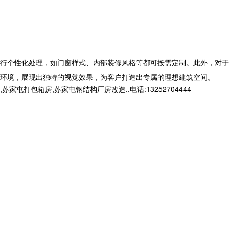
行个性化处理，如门窗样式、内部装修风格等都可按需定制。此外，对于
环境，展现出独特的视觉效果，为客户打造出专属的理想建筑空间。
包箱房,苏家屯钢结构厂房改造,,电话:13252704444