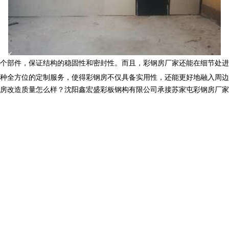
个部件，保证结构的稳固性和密封性。而且，彩钢房厂家还能在细节处进
种全方位的定制服务，使得彩钢房不仅具备实用性，还能更好地融入周边
造质量怎么样？沈阳鑫宏盛彩板钢构有限公司承接苏家屯彩钢房厂家,苏家屯打