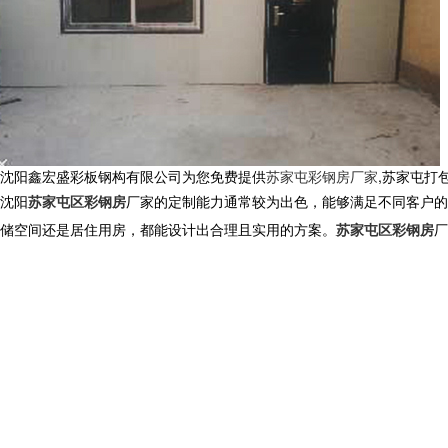
沈阳鑫宏盛彩板钢构有限公司为您免费提供
苏家屯彩钢房厂家
,苏家屯打
沈阳
苏家屯区彩钢房
厂家的定制能力通常较为出色，能够满足不同客户的
储空间还是居住用房，都能设计出合理且实用的方案。
苏家屯区彩钢房
厂