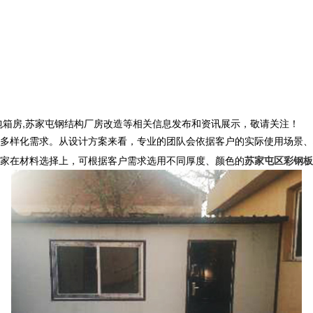
包箱房,苏家屯钢结构厂房改造等相关信息发布和资讯展示，敬请关注！
多样化需求。从设计方案来看，专业的团队会依据客户的实际使用场景、
家在材料选择上，可根据客户需求选用不同厚度、颜色的
苏家屯区彩钢板