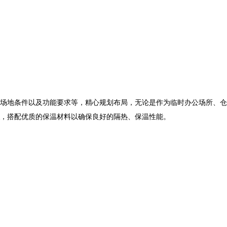
场地条件以及功能要求等，精心规划布局，无论是作为临时办公场所、仓
，搭配优质的保温材料以确保良好的隔热、保温性能。