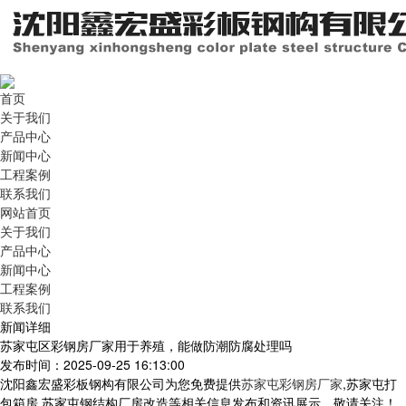
首页
关于我们
产品中心
新闻中心
工程案例
联系我们
网站首页
关于我们
产品中心
新闻中心
工程案例
联系我们
新闻详细
苏家屯区彩钢房厂家用于养殖，能做防潮防腐处理吗
发布时间：2025-09-25 16:13:00
沈阳鑫宏盛彩板钢构有限公司为您免费提供
苏家屯彩钢房厂家
,苏家屯打
包箱房,苏家屯钢结构厂房改造等相关信息发布和资讯展示，敬请关注！