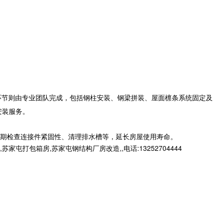
环节则由专业团队完成，包括钢柱安装、钢梁拼装、屋面檩条系统固定及
安装服务。
期检查连接件紧固性、清理排水槽等，延长房屋使用寿命。
包箱房,苏家屯钢结构厂房改造,,电话:13252704444