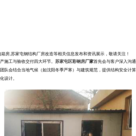
包箱房,苏家屯钢结构厂房改造等相关信息发布和资讯展示，敬请关注！
产施工与验收交付四大环节。
苏家屯区彩钢房
厂家
首先会与客户深入沟通
团队会结合当地气候（如沈阳冬季严寒）与建筑规范，提供结构安全计算
化设计。