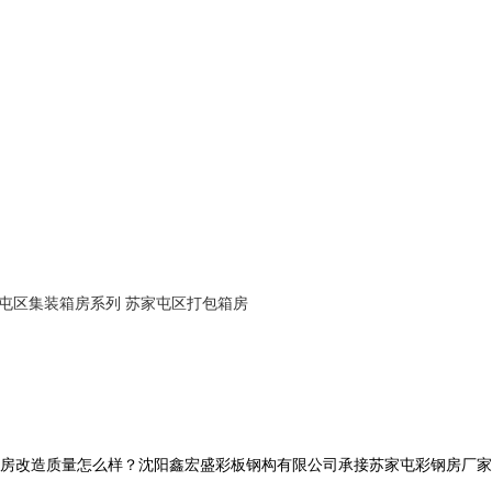
屯区集装箱房系列
苏家屯区打包箱房
造质量怎么样？沈阳鑫宏盛彩板钢构有限公司承接苏家屯彩钢房厂家,苏家屯打