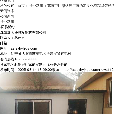
联系我们
您的位置：
首页
>
行业动态
>
苏家屯区彩钢房厂家的定制化流程是怎样
新闻资讯
公司新闻
行业动态
联系我们
沈阳鑫宏盛彩板钢构有限公司
联系人：丛佳男
邮箱：
网址：as.syhyjzgs.com
地址：辽宁省沈阳市苏家屯区沙河街道官屯村
咨询热线
13252704444
苏家屯区彩钢房厂家的定制化流程是怎样的
发布时间：2025-08-14 13:29:00
来源：http://as.syhyjzgs.com/news112