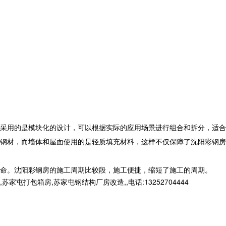
采用的是模块化的设计，可以根据实际的应用场景进行组合和拆分，适合
钢材，而墙体和屋面使用的是轻质填充材料，这样不仅保障了沈阳彩钢房
命。沈阳彩钢房的施工周期比较段，施工便捷，缩短了施工的周期。
包箱房,苏家屯钢结构厂房改造,,电话:13252704444