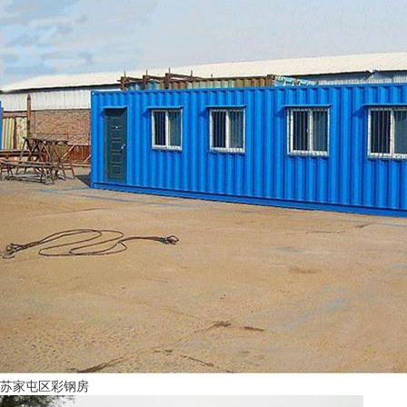
苏家屯区彩钢房