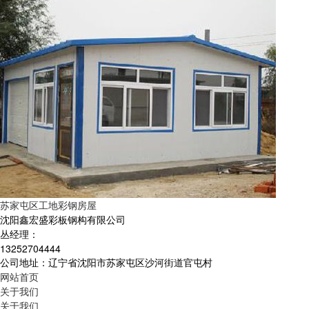
苏家屯区工地彩钢房屋
沈阳鑫宏盛彩板钢构有限公司
丛经理：
13252704444
公司地址：辽宁省沈阳市苏家屯区沙河街道官屯村
网站首页
关于我们
关于我们