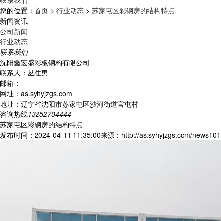
联系我们
您的位置：
首页
>
行业动态
>
苏家屯区彩钢房的结构特点
新闻资讯
公司新闻
行业动态
联系我们
沈阳鑫宏盛彩板钢构有限公司
联系人：丛佳男
邮箱：
网址：as.syhyjzgs.com
地址：辽宁省沈阳市苏家屯区沙河街道官屯村
咨询热线
13252704444
苏家屯区彩钢房的结构特点
发布时间：2024-04-11 11:35:00
来源：http://as.syhyjzgs.com/news101